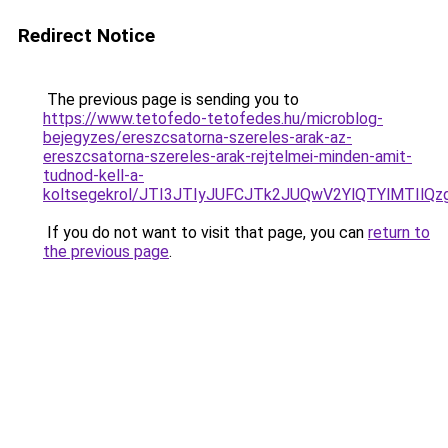
Redirect Notice
The previous page is sending you to
https://www.tetofedo-tetofedes.hu/microblog-
bejegyzes/ereszcsatorna-szereles-arak-az-
ereszcsatorna-szereles-arak-rejtelmei-minden-amit-
tudnod-kell-a-
koltsegekrol/JTI3JTIyJUFCJTk2JUQwV2YlQTYlMTIlQzg
If you do not want to visit that page, you can
return to
the previous page
.